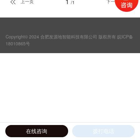
1


上一页
下一页
/1
系统联动智能型密集架，当对智
能密集架进行开架操作时轨道机
器人将迅速到达预置点位进行监
控画面录制并保存至系统服务器
Copyright© 2024 合肥发源地智能科技有限公司 版权所有
皖ICP备
内。大大提升了档案室的安全管
18010865号
理水平以及智能化程度。室内轨
道式巡检机器人系统以巡检机器
人为核心，集移动视频巡检、红
外测温、环境监控、数据智能分
析等功能于一体，实现对巡检区
域设备的实时监控、数据分析管
理。巡检机器人系统由后台软件
系统、轨道系统、供电系统、通
信系统、机器人系统及其他相关
设备组成。一、可见光或红外测
温轨道机器人利用自身携带的红
在线咨询
拨打电话
外热成像仪对室内电力设备温度