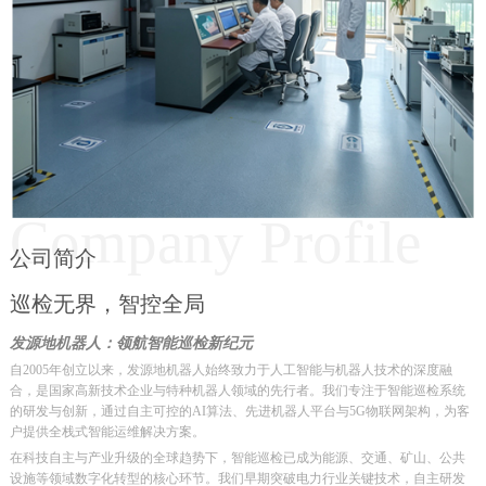
Company Profile
公司简介
巡检无界，智控全局
发源地机器人：领航智能巡检新纪元
自2005年创立以来，发源地机器人始终致力于人工智能与机器人技术的深度融
合，是国家高新技术企业与特种机器人领域的先行者。我们专注于智能巡检系统
的研发与创新，通过自主可控的AI算法、先进机器人平台与5G物联网架构，为客
户提供全栈式智能运维解决方案。
在科技自主与产业升级的全球趋势下，智能巡检已成为能源、交通、矿山、公共
设施等领域数字化转型的核心环节。我们早期突破电力行业关键技术，自主研发