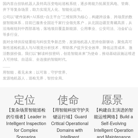
国内首台挂轨机器人及特高压变电站巡检系统，逐步将能力拓展至风电、管廊、
井下等复杂场景，助力实现无人化、智能化运维。
公司以“硬件架构+AI系统+自主平台”三维矩阵为核心，构建跨设备、跨场景的数
据智能体系，目前已服务全国近千家行业领先客户，从北国边疆至青藏高原，从
沿海枢纽到中西部基地，落地项目覆盖新能源、公用事业、公安司法、冶金矿山
等多行业。
面对全球供应链重组与科技竞争新态势，发源地机器人坚持创新驱动，聚焦高可
靠性巡检机器人与AI视觉分析技术，帮助客户提升安全效率、降低运营成本、激
活数据价值。我们以“解读科技密码，创造智能未来”为使命，推动基础设施运维进
入可持续、自适应、全连接的智能时代。
——
用智能，看见未来；以可靠，守护世界。
发源地机器人，巡检无界，智控全局。
定位
使命
愿景
【复杂场景智能巡检
【用智能科技守护关
【构建自主演进的智
的引领者】Leader in
键运行域】Guard
能运维网络】Build a
Intelligent Inspection
Critical Operational
Self-Evolving
for Complex
Domains with
Intelligent Operation
Scenarios
Intelligent
and Maintenance